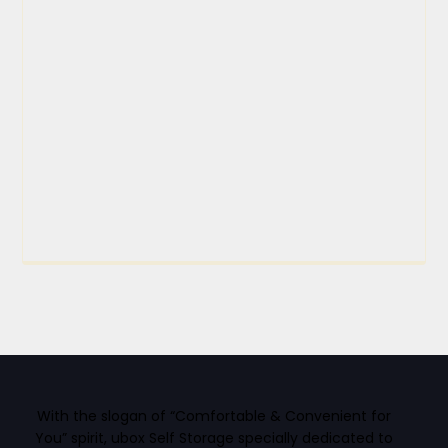
With the slogan of “Comfortable & Convenient for
You” spirit, ubox Self Storage specially dedicated to