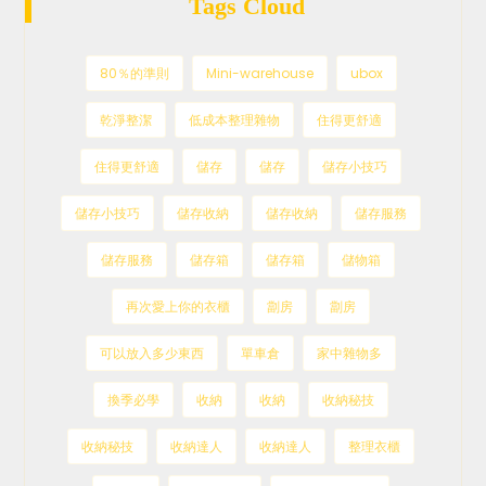
Tags Cloud
80％的準則
Mini-warehouse
ubox
乾淨整潔
低成本整理雜物
住得更舒適
住得更舒適
儲存
儲存
儲存小技巧
儲存小技巧
儲存收納
儲存收納
儲存服務
儲存服務
儲存箱
儲存箱
儲物箱
再次愛上你的衣櫃
劏房
劏房
可以放入多少東西
單車倉
家中雜物多
換季必學
收納
收納
收納秘技
收納秘技
收納達人
收納達人
整理衣櫃