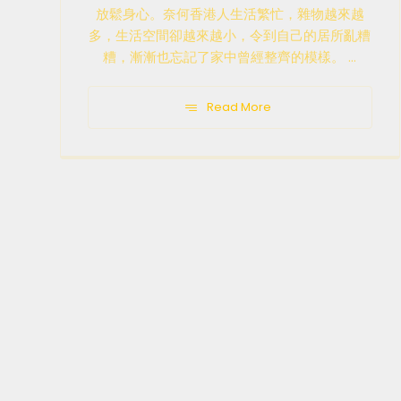
放鬆身心。奈何香港人生活繁忙，雜物越來越
多，生活空間卻越來越小，令到自己的居所亂糟
糟，漸漸也忘記了家中曾經整齊的模樣。 ...
Read More