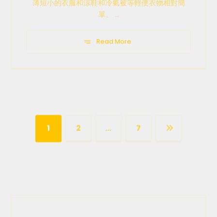
薄短小的衣服和涼鞋和冷氣被等輕便衣物相對簡
單。 ...
Read More
1
2
…
7