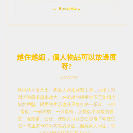
Read More
越住越細，個人物品可以放邊度
呀?
11/07/2017
香港地寸金尺土，香港人越來越難上車，市場上對
劏房的需求越來越大，在新建的樓宇也不乏如劏房
般的戶型。蝸居的生活也許只能容納一張床、一部
電視、一個衣櫃、一張桌椅，那麼從小收藏的模
型、漫畫書、公仔、波鞋又可以放在哪裡？即使住
在一間正常500呎間隔的房屋，但與家人同住，每
人可分到的空間又有多少？ ...