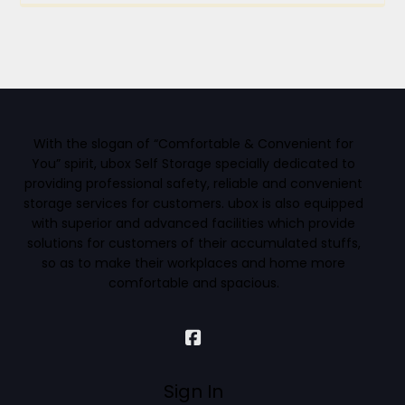
With the slogan of “Comfortable & Convenient for
You” spirit, ubox Self Storage specially dedicated to
providing professional safety, reliable and convenient
storage services for customers. ubox is also equipped
with superior and advanced facilities which provide
solutions for customers of their accumulated stuffs,
so as to make their workplaces and home more
comfortable and spacious.
Sign In