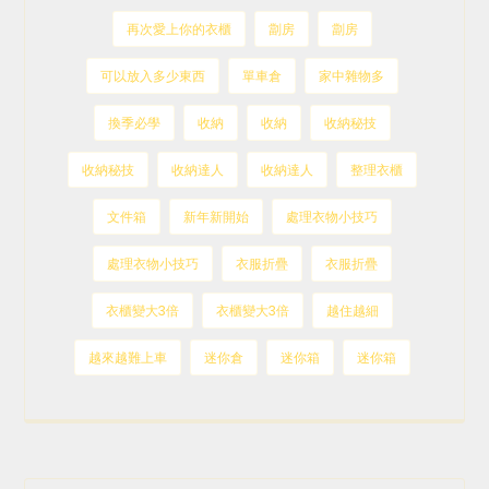
再次愛上你的衣櫃
劏房
劏房
可以放入多少東西
單車倉
家中雜物多
換季必學
收納
收納
收納秘技
收納秘技
收納達人
收納達人
整理衣櫃
文件箱
新年新開始
處理衣物小技巧
處理衣物小技巧
衣服折疊
衣服折疊
衣櫃變大3倍
衣櫃變大3倍
越住越細
越來越難上車
迷你倉
迷你箱
迷你箱