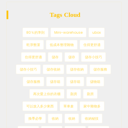
Tags Cloud
80％的準則
Mini-warehouse
ubox
乾淨整潔
低成本整理雜物
住得更舒適
住得更舒適
儲存
儲存
儲存小技巧
儲存小技巧
儲存收納
儲存收納
儲存服務
儲存服務
儲存箱
儲存箱
儲物箱
再次愛上你的衣櫃
劏房
劏房
可以放入多少東西
單車倉
家中雜物多
換季必學
收納
收納
收納秘技