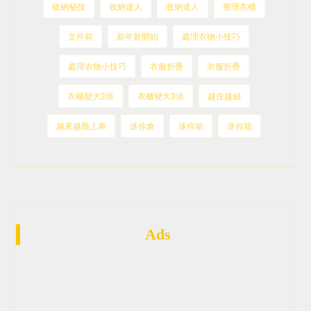
收納秘技
收納達人
收納達人
整理衣櫃
文件箱
新年新開始
處理衣物小技巧
處理衣物小技巧
衣服折疊
衣服折疊
衣櫃變大3倍
衣櫃變大3倍
越住越細
越來越難上車
迷你倉
迷你箱
迷你箱
Ads