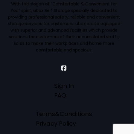
With the slogan of “Comfortable & Convenient for
You” spirit, ubox Self Storage specially dedicated to
providing professional safety, reliable and convenient
storage services for customers. ubox is also equipped
with superior and advanced facilities which provide
solutions for customers of their accumulated stuffs,
so as to make their workplaces and home more
comfortable and spacious.
Sign In
FAQ
Terms&Conditions
Privacy Policy