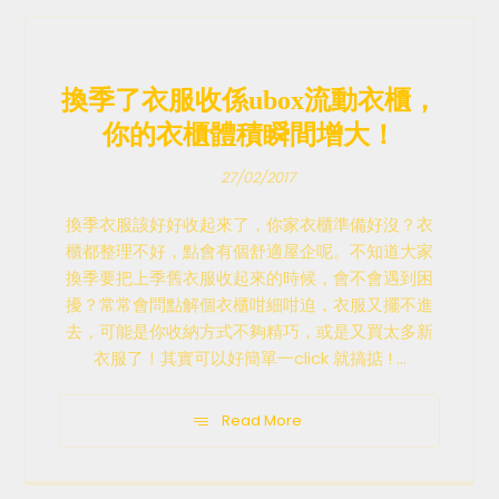
換季了衣服收係ubox流動衣櫃，
你的衣櫃體積瞬間增大！
27/02/2017
換季衣服該好好收起來了，你家衣櫃準備好沒？衣
櫃都整理不好，點會有個舒適屋企呢。不知道大家
換季要把上季舊衣服收起來的時候，會不會遇到困
擾？常常會問點解個衣櫃咁細咁迫，衣服又擺不進
去，可能是你收納方式不夠精巧，或是又買太多新
衣服了！其實可以好簡單一click 就搞掂 ! ...
Read More