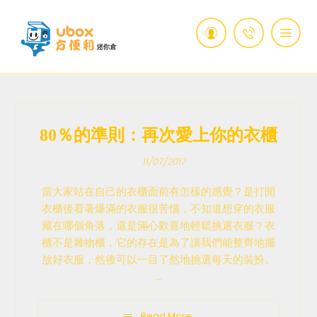
80％的準則：再次愛上你的衣櫃
11/07/2017
當大家站在自己的衣櫃面前有怎樣的感覺？是打開
衣櫃後看著爆滿的衣服很苦惱，不知道想穿的衣服
藏在哪個角落，還是滿心歡喜地輕鬆挑選衣服？衣
櫃不是雜物櫃，它的存在是為了讓我們能整齊地擺
放好衣服，然後可以一目了然地挑選每天的裝扮。
...
Read More