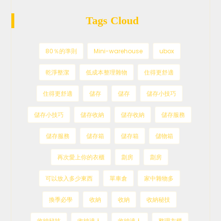
Tags Cloud
80％的準則
Mini-warehouse
ubox
乾淨整潔
低成本整理雜物
住得更舒適
住得更舒適
儲存
儲存
儲存小技巧
儲存小技巧
儲存收納
儲存收納
儲存服務
儲存服務
儲存箱
儲存箱
儲物箱
再次愛上你的衣櫃
劏房
劏房
可以放入多少東西
單車倉
家中雜物多
換季必學
收納
收納
收納秘技
收納秘技
收納達人
收納達人
整理衣櫃