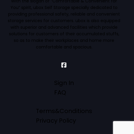
With the slogan of “Comfortable & Convenient for
You” spirit, ubox Self Storage specially dedicated to
providing professional safety, reliable and convenient
storage services for customers. ubox is also equipped
with superior and advanced facilities which provide
solutions for customers of their accumulated stuffs,
so as to make their workplaces and home more
comfortable and spacious.
Sign In
FAQ
Terms&Conditions
Privacy Policy