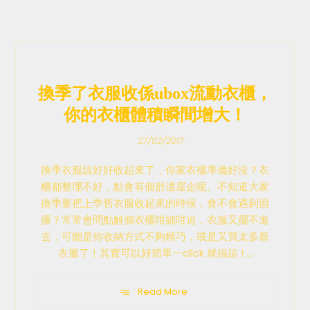
換季了衣服收係ubox流動衣櫃，
你的衣櫃體積瞬間增大！
27/02/2017
換季衣服該好好收起來了，你家衣櫃準備好沒？衣
櫃都整理不好，點會有個舒適屋企呢。不知道大家
換季要把上季舊衣服收起來的時候，會不會遇到困
擾？常常會問點解個衣櫃咁細咁迫，衣服又擺不進
去，可能是你收納方式不夠精巧，或是又買太多新
衣服了！其實可以好簡單一click 就搞掂 ! ...
Read More