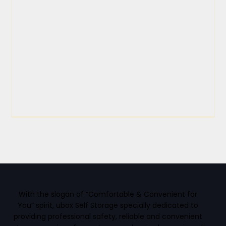
With the slogan of “Comfortable & Convenient for
You” spirit, ubox Self Storage specially dedicated to
providing professional safety, reliable and convenient