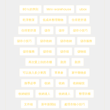
80％的準則
Mini-warehouse
ubox
乾淨整潔
低成本整理雜物
住得更舒適
住得更舒適
儲存
儲存
儲存小技巧
儲存小技巧
儲存收納
儲存收納
儲存服務
儲存服務
儲存箱
儲存箱
儲物箱
再次愛上你的衣櫃
劏房
劏房
可以放入多少東西
單車倉
家中雜物多
換季必學
收納
收納
收納秘技
收納秘技
收納達人
收納達人
整理衣櫃
文件箱
新年新開始
處理衣物小技巧