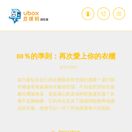
80％的準則：再次愛上你的衣櫃
11/07/2017
當大家站在自己的衣櫃面前有怎樣的感覺？是打開
衣櫃後看著爆滿的衣服很苦惱，不知道想穿的衣服
藏在哪個角落，還是滿心歡喜地輕鬆挑選衣服？衣
櫃不是雜物櫃，它的存在是為了讓我們能整齊地擺
放好衣服，然後可以一目了然地挑選每天的裝扮。
...
Read More