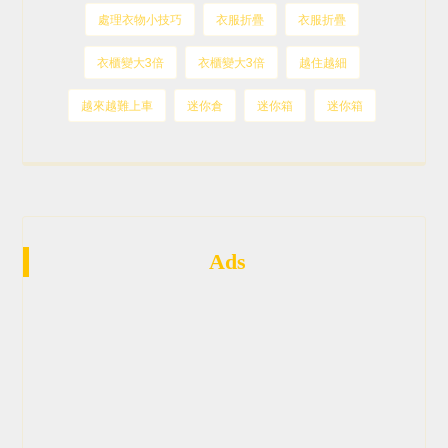
處理衣物小技巧
衣服折疊
衣服折疊
衣櫃變大3倍
衣櫃變大3倍
越住越細
越來越難上車
迷你倉
迷你箱
迷你箱
Ads