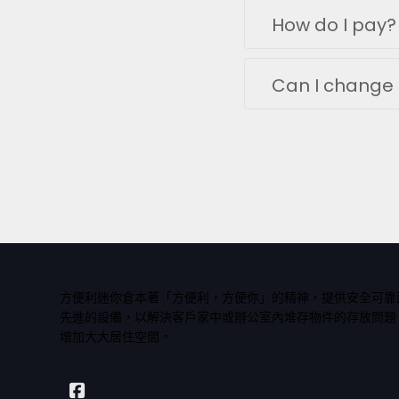
How do I pay?
Can I change 
方便利迷你倉本著「方便利，方便你」的精神，提供安全可靠
先進的設備，以解決客戶家中或辦公室內堆存物件的存放問題
增加大大居住空間。