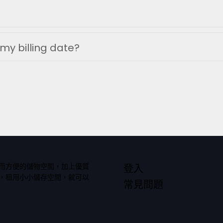
my billing date?
而方便的儲物空間，加上優質
登入
，租用小小儲存空間，就可以
常見問題