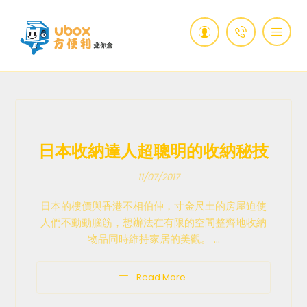
日本收納達人超聰明的收納秘技
11/07/2017
日本的樓價與香港不相伯仲，寸金尺土的房屋迫使
人們不動動腦筋，想辦法在有限的空間整齊地收納
物品同時維持家居的美觀。 ...
Read More