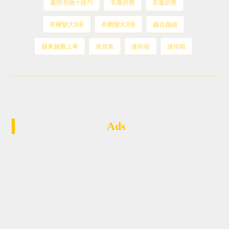
處理衣物小技巧
衣服折疊
衣服折疊
衣櫃變大3倍
衣櫃變大3倍
越住越細
越來越難上車
迷你倉
迷你箱
迷你箱
Ads