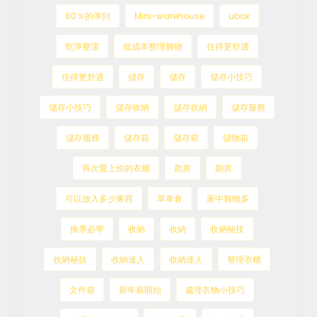
80％的準則
Mini-warehouse
ubox
乾淨整潔
低成本整理雜物
住得更舒適
住得更舒適
儲存
儲存
儲存小技巧
儲存小技巧
儲存收納
儲存收納
儲存服務
儲存服務
儲存箱
儲存箱
儲物箱
再次愛上你的衣櫃
劏房
劏房
可以放入多少東西
單車倉
家中雜物多
換季必學
收納
收納
收納秘技
收納秘技
收納達人
收納達人
整理衣櫃
文件箱
新年新開始
處理衣物小技巧