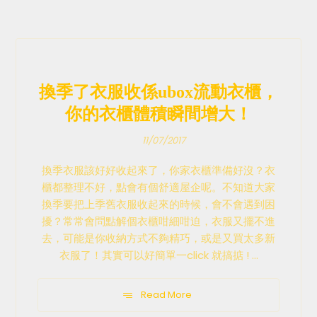
換季了衣服收係ubox流動衣櫃，
你的衣櫃體積瞬間增大！
11/07/2017
換季衣服該好好收起來了，你家衣櫃準備好沒？衣
櫃都整理不好，點會有個舒適屋企呢。不知道大家
換季要把上季舊衣服收起來的時候，會不會遇到困
擾？常常會問點解個衣櫃咁細咁迫，衣服又擺不進
去，可能是你收納方式不夠精巧，或是又買太多新
衣服了！其實可以好簡單一click 就搞掂 ! ...
Read More