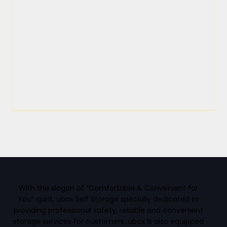
With the slogan of “Comfortable & Convenient for
You” spirit, ubox Self Storage specially dedicated to
providing professional safety, reliable and convenient
storage services for customers. ubox is also equipped