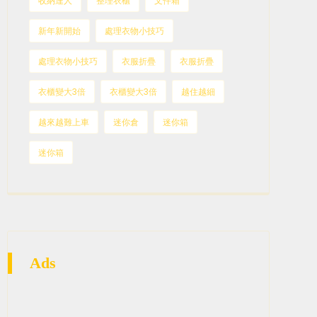
收納達人
整理衣櫃
文件箱
新年新開始
處理衣物小技巧
處理衣物小技巧
衣服折疊
衣服折疊
衣櫃變大3倍
衣櫃變大3倍
越住越細
越來越難上車
迷你倉
迷你箱
迷你箱
Ads