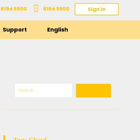
6194 5500
6194 5500
Sign in
Support
English
Tags Cloud