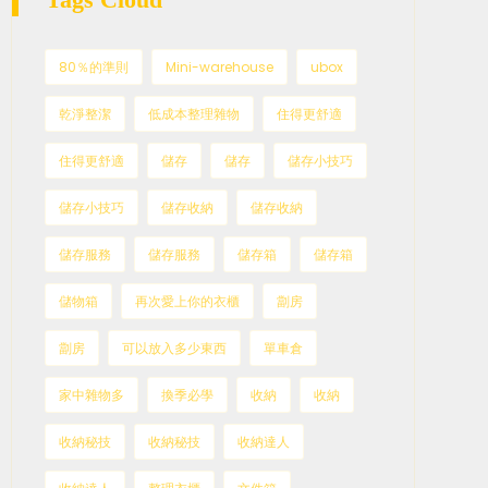
80％的準則
Mini-warehouse
ubox
乾淨整潔
低成本整理雜物
住得更舒適
住得更舒適
儲存
儲存
儲存小技巧
儲存小技巧
儲存收納
儲存收納
儲存服務
儲存服務
儲存箱
儲存箱
儲物箱
再次愛上你的衣櫃
劏房
劏房
可以放入多少東西
單車倉
家中雜物多
換季必學
收納
收納
收納秘技
收納秘技
收納達人