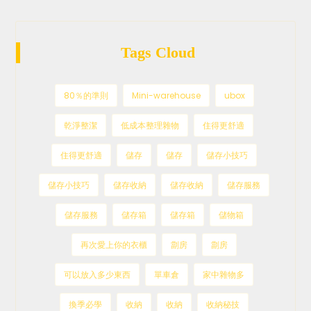
Tags Cloud
80％的準則
Mini-warehouse
ubox
乾淨整潔
低成本整理雜物
住得更舒適
住得更舒適
儲存
儲存
儲存小技巧
儲存小技巧
儲存收納
儲存收納
儲存服務
儲存服務
儲存箱
儲存箱
儲物箱
再次愛上你的衣櫃
劏房
劏房
可以放入多少東西
單車倉
家中雜物多
換季必學
收納
收納
收納秘技