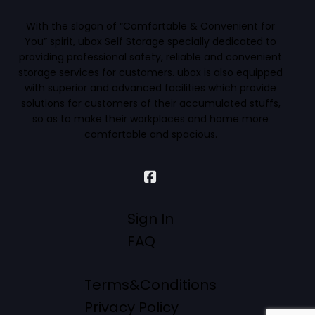
With the slogan of “Comfortable & Convenient for
You” spirit, ubox Self Storage specially dedicated to
providing professional safety, reliable and convenient
storage services for customers. ubox is also equipped
with superior and advanced facilities which provide
solutions for customers of their accumulated stuffs,
so as to make their workplaces and home more
comfortable and spacious.
Sign In
FAQ
Terms&Conditions
Privacy Policy