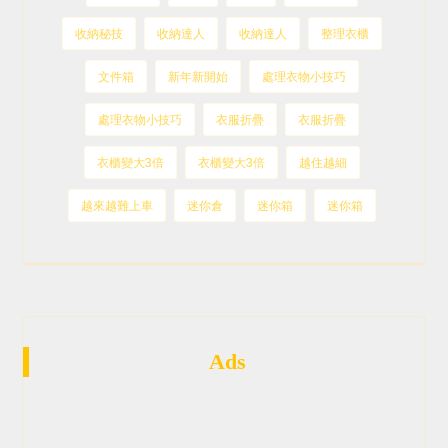
收納秘技
收納達人
收納達人
整理衣櫃
文件箱
新年新開始
處理衣物小技巧
處理衣物小技巧
衣服折疊
衣服折疊
衣櫃變大3倍
衣櫃變大3倍
越住越細
越來越難上車
迷你倉
迷你箱
迷你箱
Ads