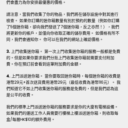
們會盡力為你安排最優惠的價格。
請注意，當我們收集了你的物品，我們將在儲存設施中對其進行
檢查。 如果你訂購的迷你箱數量有別於預約的數量（例如你訂購
了5個迷你箱，卻向我們發送了7個迷你箱，反之亦然！），我們
將更新你的帳戶，並僅向你收取正確的儲存費用。 如價格有所不
同，我們會通知你。 你可以在我們的網站上確認價格。
3.
上門收集迷你箱。 第一次上門收集迷你箱的服務一般都是免費
的。但是如果你要求我們分批上門收集迷你箱就需要支付附加
費。你在預訂前會看到這筆附加費的金額。
4.
上門派送迷你箱。 當你要取回迷你箱時，每個迷你箱的收費是
港幣29元+首次送貨費用港幣29元（最低收費為港幣116元）。 我
們知道它不如上門收集迷你箱的服務是免費的，但是我們認為這
是公平的收費。
我們的標準上門派送迷你箱的服務要求是你的大廈有電梯設備。
如果我們的運送工作人員需要行樓梯上樓派送迷你箱，則收取每
盒/每層HK$10的額外費用。