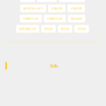
處理衣物小技巧
衣服折疊
衣服折疊
衣櫃變大3倍
衣櫃變大3倍
越住越細
越來越難上車
迷你倉
迷你箱
迷你箱
Ads