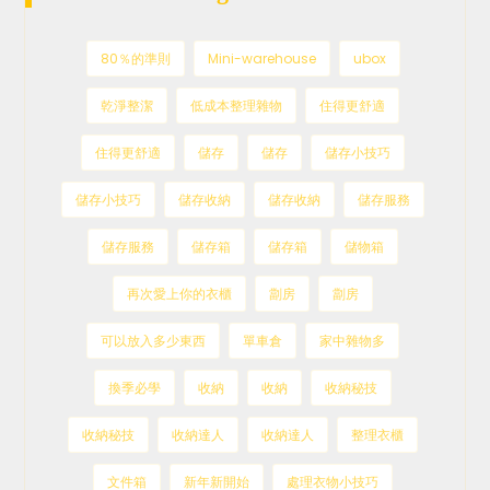
80％的準則
Mini-warehouse
ubox
乾淨整潔
低成本整理雜物
住得更舒適
住得更舒適
儲存
儲存
儲存小技巧
儲存小技巧
儲存收納
儲存收納
儲存服務
儲存服務
儲存箱
儲存箱
儲物箱
再次愛上你的衣櫃
劏房
劏房
可以放入多少東西
單車倉
家中雜物多
換季必學
收納
收納
收納秘技
收納秘技
收納達人
收納達人
整理衣櫃
文件箱
新年新開始
處理衣物小技巧