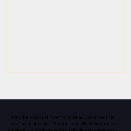
With the slogan of “Comfortable & Convenient for
You” spirit, ubox Self Storage specially dedicated to
providing professional safety, reliable and convenient