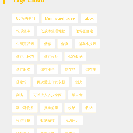
80％的準則
Mini-warehouse
ubox
乾淨整潔
低成本整理雜物
住得更舒適
住得更舒適
儲存
儲存
儲存小技巧
儲存小技巧
儲存收納
儲存收納
儲存服務
儲存服務
儲存箱
儲存箱
儲物箱
再次愛上你的衣櫃
劏房
劏房
可以放入多少東西
單車倉
家中雜物多
換季必學
收納
收納
收納秘技
收納秘技
收納達人