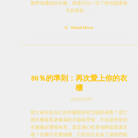
整齊地擺放好衣服，然後可以一目了然地挑選每
天的裝扮。 ...
Read More
80％的準則：再次愛上你的衣
櫃
06/03/2017
當大家站在自己的衣櫃面前有怎樣的感覺？是打
開衣櫃後看著爆滿的衣服很苦惱，不知道想穿的
衣服藏在哪個角落，還是滿心歡喜地輕鬆挑選衣
服？衣櫃不是雜物櫃，它的存在是為了讓我們能