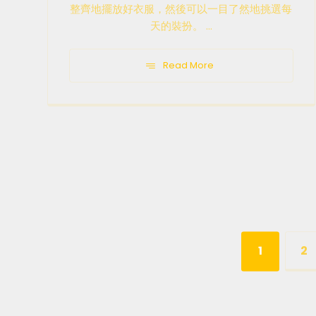
整齊地擺放好衣服，然後可以一目了然地挑選每
天的裝扮。 ...
Read More
1
2