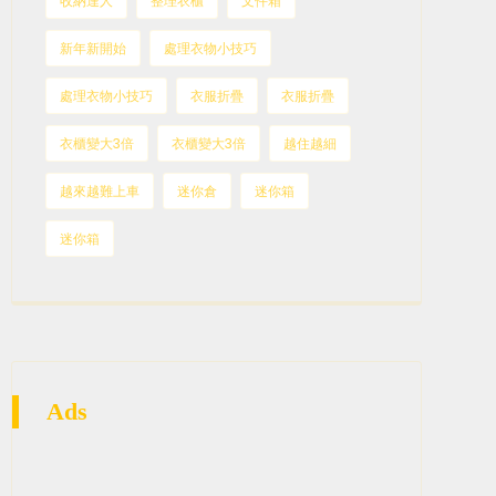
收納達人
整理衣櫃
文件箱
新年新開始
處理衣物小技巧
處理衣物小技巧
衣服折疊
衣服折疊
衣櫃變大3倍
衣櫃變大3倍
越住越細
越來越難上車
迷你倉
迷你箱
迷你箱
Ads