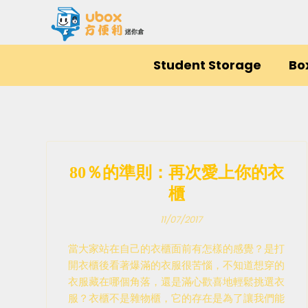
Student Storage
Bo
80％的準則：再次愛上你的衣
櫃
11/07/2017
當大家站在自己的衣櫃面前有怎樣的感覺？是打
開衣櫃後看著爆滿的衣服很苦惱，不知道想穿的
衣服藏在哪個角落，還是滿心歡喜地輕鬆挑選衣
服？衣櫃不是雜物櫃，它的存在是為了讓我們能