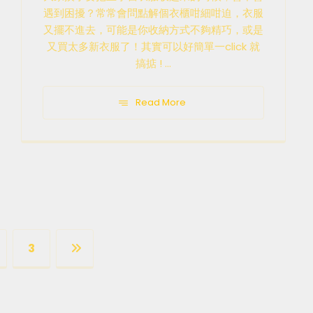
遇到困擾？常常會問點解個衣櫃咁細咁迫，衣服
又擺不進去，可能是你收納方式不夠精巧，或是
又買太多新衣服了！其實可以好簡單一click 就
搞掂 ! ...
Read More
3