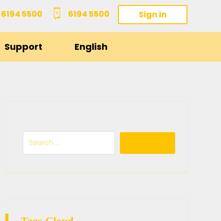
6194 5500
6194 5500
Sign in
Support
English
Tags Cloud