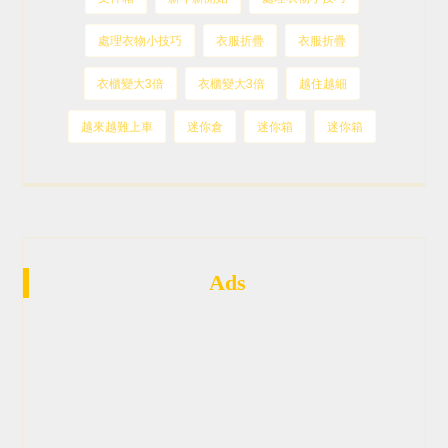
處理衣物小技巧
衣服折疊
衣服折疊
衣櫃變大3倍
衣櫃變大3倍
越住越細
越來越難上車
迷你倉
迷你箱
迷你箱
Ads