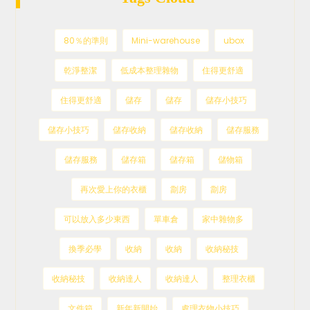
80％的準則
Mini-warehouse
ubox
乾淨整潔
低成本整理雜物
住得更舒適
住得更舒適
儲存
儲存
儲存小技巧
儲存小技巧
儲存收納
儲存收納
儲存服務
儲存服務
儲存箱
儲存箱
儲物箱
再次愛上你的衣櫃
劏房
劏房
可以放入多少東西
單車倉
家中雜物多
換季必學
收納
收納
收納秘技
收納秘技
收納達人
收納達人
整理衣櫃
文件箱
新年新開始
處理衣物小技巧