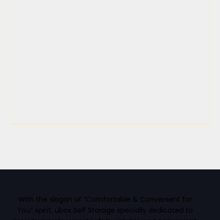
With the slogan of “Comfortable & Convenient for
You” spirit, ubox Self Storage specially dedicated to