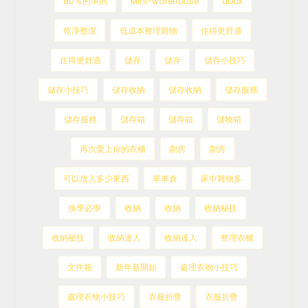
80％的準則
Mini-warehouse
ubox
乾淨整潔
低成本整理雜物
住得更舒適
住得更舒適
儲存
儲存
儲存小技巧
儲存小技巧
儲存收納
儲存收納
儲存服務
儲存服務
儲存箱
儲存箱
儲物箱
再次愛上你的衣櫃
劏房
劏房
可以放入多少東西
單車倉
家中雜物多
換季必學
收納
收納
收納秘技
收納秘技
收納達人
收納達人
整理衣櫃
文件箱
新年新開始
處理衣物小技巧
處理衣物小技巧
衣服折疊
衣服折疊