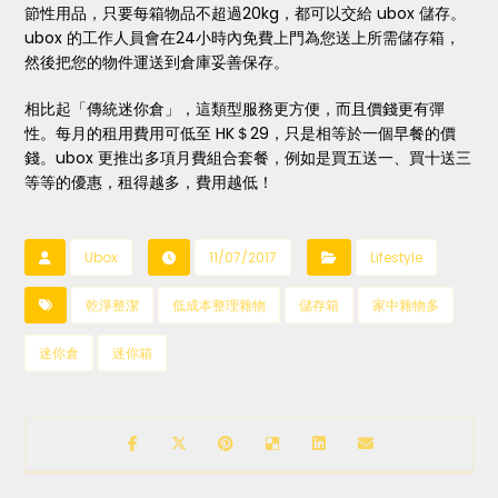
節性用品，只要每箱物品不超過20kg，都可以交給 ubox 儲存。
ubox 的工作人員會在24小時內免費上門為您送上所需儲存箱，
然後把您的物件運送到倉庫妥善保存。
相比起「傳統迷你倉」，這類型服務更方便，而且價錢更有彈
性。每月的租用費用可低至 HK＄29，只是相等於一個早餐的價
錢。ubox 更推出多項月費組合套餐，例如是買五送一、買十送三
等等的優惠，租得越多，費用越低！
Ubox
11/07/2017
Lifestyle
乾淨整潔
低成本整理雜物
儲存箱
家中雜物多
迷你倉
迷你箱