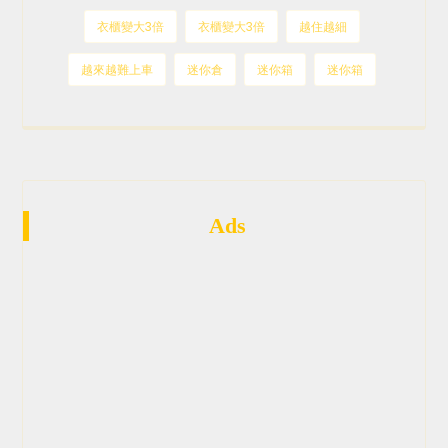
衣櫃變大3倍
衣櫃變大3倍
越住越細
越來越難上車
迷你倉
迷你箱
迷你箱
Ads