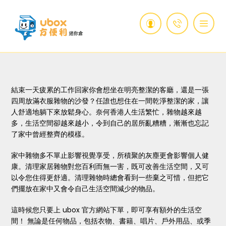
結束一天疲累的工作回家你會想坐在明亮整潔的客廳，還是一張
四周放滿衣服雜物的沙發？任誰也想住在一間乾淨整潔的家，讓
人舒適地躺下來放鬆身心。奈何香港人生活繁忙，雜物越來越
多，生活空間卻越來越小，令到自己的居所亂糟糟，漸漸也忘記
了家中曾經整齊的模樣。
家中雜物多不單止影響視覺享受，所積聚的灰塵更會影響個人健
康。清理家居雜物對您百利而無一害，既可改善生活空間，又可
以令您住得更舒適。清理雜物時總會看到一些棄之可惜，但把它
們擺放在家中又會令自己生活空間減少的物品。
這時候您只要上 ubox 官方網站下單，即可享有額外的生活空
間！ 無論是任何物品，包括衣物、書籍、唱片、戶外用品、或季