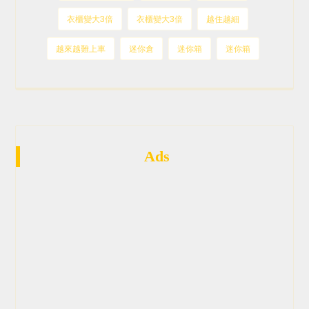
衣櫃變大3倍
衣櫃變大3倍
越住越細
越來越難上車
迷你倉
迷你箱
迷你箱
Ads