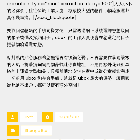
animation_type=”none” animation_delay=”500″]大大小小
的迷你倉，往往位於工業大廈，存放較大型的物件，物流搬運都
真係幾頭痛。[/zozo_blockquote]
要取回儲物箱的手續同樣方便，只需透過網上系統選擇您想取回
的箱子號碼及預約日子，ubox 的工作人員便會在您選定的日子
把儲物箱送還給您。
點對點的貼心服務讓您無需再有後顧之憂，不再需要在暴雨嚴寒
的天氣下提著沉甸甸的物品找迷你倉地址、不用再額外花錢租車
搭的士運送大型物品，只需舒適地安坐在家中或辦公室就能完成
一切租用 ubox 和存倉手續，這就是 ubox 最大的優勢！讓用家
從此足不出戶，都可以擁有額外空間 !
Ubox
04/01/2017
Storage Box