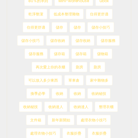
80％的準則
Mini-warehouse
ubox
乾淨整潔
低成本整理雜物
住得更舒適
住得更舒適
儲存
儲存
儲存小技巧
儲存小技巧
儲存收納
儲存收納
儲存服務
儲存服務
儲存箱
儲存箱
儲物箱
再次愛上你的衣櫃
劏房
劏房
可以放入多少東西
單車倉
家中雜物多
換季必學
收納
收納
收納秘技
收納秘技
收納達人
收納達人
整理衣櫃
文件箱
新年新開始
處理衣物小技巧
處理衣物小技巧
衣服折疊
衣服折疊